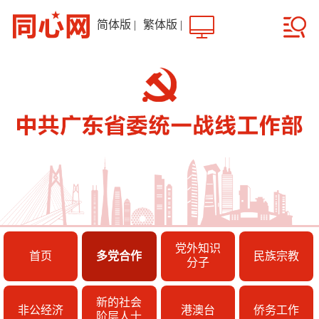
简体版
|
繁体版
|
党外知识
首页
多党合作
民族宗教
分子
新的社会
非公经济
港澳台
侨务工作
阶层人士