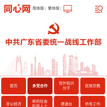
简体版
|
繁体版
|
党外知识
首页
多党合作
民族宗教
分子
新的社会
非公经济
港澳台
侨务工作
阶层人士