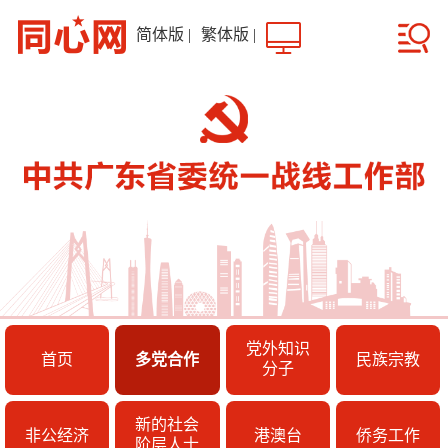
简体版
|
繁体版
|
党外知识
首页
多党合作
民族宗教
分子
新的社会
非公经济
港澳台
侨务工作
阶层人士