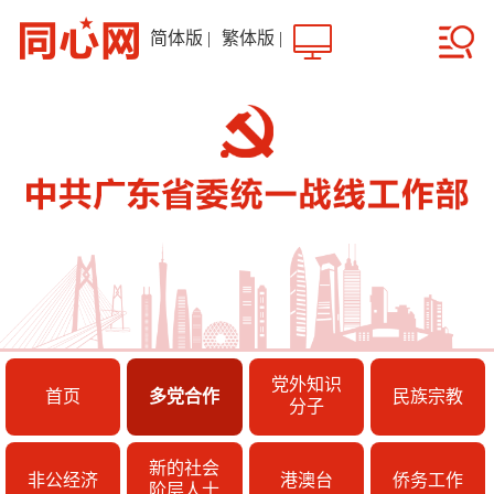
简体版
|
繁体版
|
党外知识
首页
多党合作
民族宗教
分子
新的社会
非公经济
港澳台
侨务工作
阶层人士