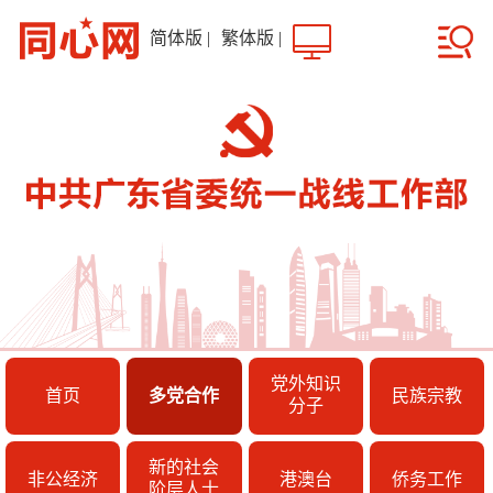
简体版
|
繁体版
|
党外知识
首页
多党合作
民族宗教
分子
新的社会
非公经济
港澳台
侨务工作
阶层人士