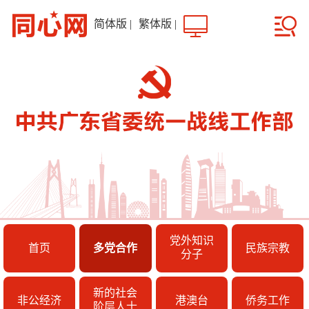
简体版
|
繁体版
|
党外知识
首页
多党合作
民族宗教
分子
新的社会
非公经济
港澳台
侨务工作
阶层人士