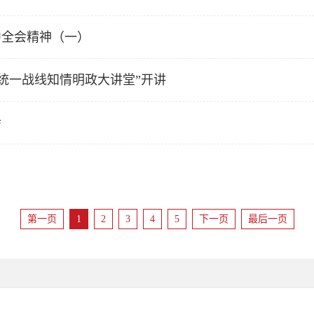
中全会精神（一）
东统一战线知情明政大讲堂”开讲
会
第一页
1
2
3
4
5
下一页
最后一页