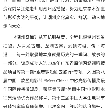
节。而每个故事开头的“讲古”段落，则由潮州广播界
资深前辈江煜老师用潮州话播报，努力追求学术深度
与影视表达的平衡，让潮州文化真实、鲜活、动人地
走向大众。
《潮州奇谭》从开机到杀青，全程扎根潮州实景
拍摄，从青龙古庙、龙湖古寨，到镇海楼、饶平海
港……每一处取景地本身就是历史的一瞬间、故事的
一部分。该剧成功入选2026年广东省原创网络视听精
品项目库第一期“跟着微短剧去旅行”专项；入围第八
届中国—欧盟电影节 “Meet China” 中欧光影传播奖最
佳国际传播微短剧，荣获第五届“美丽中国”电影剧本
征集活动优秀作品称号、第十二届中国大学生电视节
最佳提案等多项荣誉。此次全网上线后的热度攀升，