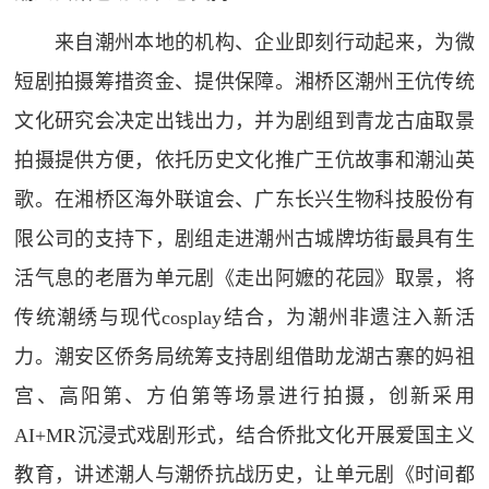
来自潮州本地的机构、企业即刻行动起来，为微
短剧拍摄筹措资金、提供保障。湘桥区潮州王伉传统
文化研究会决定出钱出力，并为剧组到青龙古庙取景
拍摄提供方便，依托历史文化推广王伉故事和潮汕英
歌。在湘桥区海外联谊会、广东长兴生物科技股份有
限公司的支持下，剧组走进潮州古城牌坊街最具有生
活气息的老厝为单元剧《走出阿嬷的花园》取景，将
传统潮绣与现代cosplay结合，为潮州非遗注入新活
力。潮安区侨务局统筹支持剧组借助龙湖古寨的妈祖
宫、高阳第、方伯第等场景进行拍摄，创新采用
AI+MR沉浸式戏剧形式，结合侨批文化开展爱国主义
教育，讲述潮人与潮侨抗战历史，让单元剧《时间都