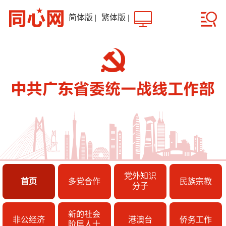
简体版
|
繁体版
|
党外知识
首页
多党合作
民族宗教
分子
新的社会
非公经济
港澳台
侨务工作
阶层人士