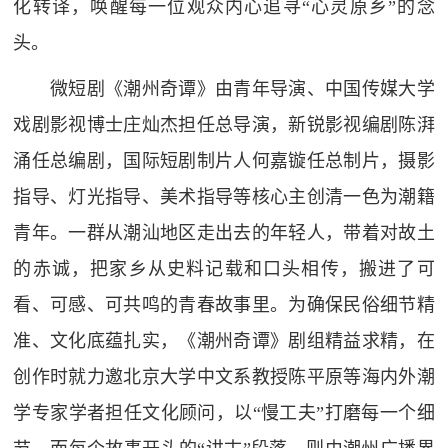
化转译，唤醒每一位观众内心追寻“心灵原乡”的念
头。
微短剧《潮州奇谭》由青年导演、中国传媒大学
戏剧影视博士庄灿杰担任总导演，新锐影视编剧陈湃
涌任总编剧，国际短剧制片人何嘉镟任总制片，摄影
指导、灯光指导、美术指导等核心主创清一色为潮籍
青年。一群从潮汕地区走出去的年轻人，带着对故土
的赤诚，把家乡从史料记载和口头相传，搬进了可
看、可感、可共鸣的青春故事里。为确保民俗细节精
准、文化底蕴扎实，《潮州奇谭》剧组精益求精，在
创作时就力邀北京大学中文系教授陈平原等海内外潮
学专家学者担任文化顾问，以“慢工夫”打磨每一个细