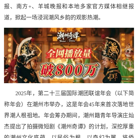
报、南方+、羊城晚报和本地多家官方媒体相继报
道，掀起一场浸润潮风乡韵的观影热潮。
2025年，第二十三届国际潮团联谊年会（以下简
称年会）在潮州市举办，这是年会45年来首次落地世
界潮人根祖地。年会筹办期间，潮州籍青年导演庄灿
杰提出了拍摄微短剧《潮州奇谭》的计划，深挖厚重
的潮州文化底蕴，以民俗为根、以奇幻为翼，将侨