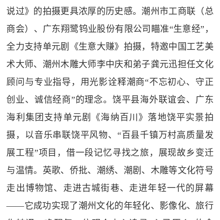
说过》的拍摄更具浓厚的历史感。潮州市工商联（总
商会）、广东翔鹭钨业股份有限公司瞄准“生意经”，
全力支持单元剧《生意大赚》拍摄，特邀中国工艺美
术大师、潮州木雕大师李中庆和弟子龚元迅担任文化
顾问与专业指导，用光影诠释潮商“不忘初心、守正
创业、诚信经商”的理念。饶平县海外联谊会、广东
海利集团支持单元剧《海纳百川》落地饶平实景拍
摄，以音乐串联饶平风物、“百县千镇万村高质量发
展工程”项目，借一段记忆寻找之旅，展现故乡变迁
与温情。英歌、侨批、潮绣、潮剧、木雕等文化符号
走出博物馆、走进古城街巷、走进年轻一代的屏幕
——它成功实现了潮州文化的年轻化、影像化、旅行