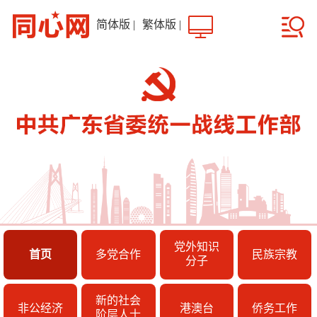
简体版
|
繁体版
|
党外知识
首页
多党合作
民族宗教
分子
新的社会
非公经济
港澳台
侨务工作
阶层人士