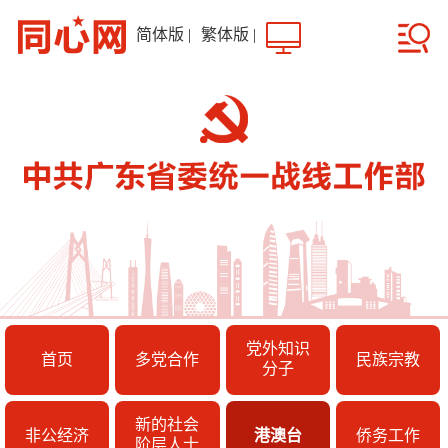
简体版
|
繁体版
|
党外知识
首页
多党合作
民族宗教
分子
新的社会
非公经济
港澳台
侨务工作
阶层人士