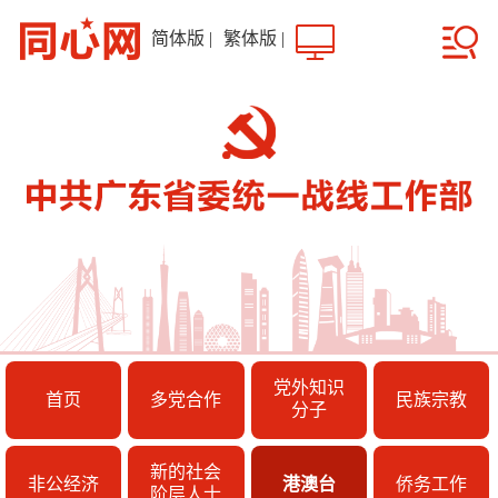
简体版
|
繁体版
|
党外知识
首页
多党合作
民族宗教
分子
新的社会
非公经济
港澳台
侨务工作
阶层人士