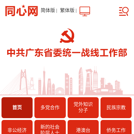
简体版
|
繁体版
|
党外知识
首页
多党合作
民族宗教
分子
新的社会
非公经济
港澳台
侨务工作
阶层人士