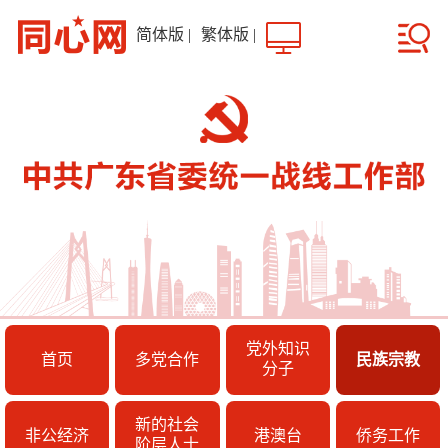
简体版
|
繁体版
|
党外知识
首页
多党合作
民族宗教
分子
新的社会
非公经济
港澳台
侨务工作
阶层人士