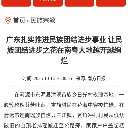
首页
民族宗教
>
广东扎实推进民族团结进步事业 让民
族团结进步之花在南粤大地越开越绚
烂
时间: 2025-10-14 16:30:55
来源: 南方日报
在河源市东源县漳溪畲族乡日光村玫瑰基地，一
簇簇玫瑰芬芳吐蕊，畲族村民在花海中穿梭忙碌；在
清远市连南瑶族自治县三江镇，瓦角冲村村民从低矮
破旧的山顶老排瑶搬迁至公路旁，家家户户盖起楼