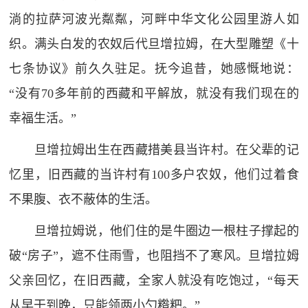
淌的拉萨河波光粼粼，河畔中华文化公园里游人如
织。满头白发的农奴后代旦增拉姆，在大型雕塑《十
七条协议》前久久驻足。抚今追昔，她感慨地说：
“没有70多年前的西藏和平解放，就没有我们现在的
幸福生活。”
旦增拉姆出生在西藏措美县当许村。在父辈的记
忆里，旧西藏的当许村有100多户农奴，他们过着食
不果腹、衣不蔽体的生活。
旦增拉姆说，他们住的是牛圈边一根柱子撑起的
破“房子”，遮不住雨雪，也阻挡不了寒风。旦增拉姆
父亲回忆，在旧西藏，全家人就没有吃饱过，“每天
从早干到晚，只能领两小勺糌粑。”