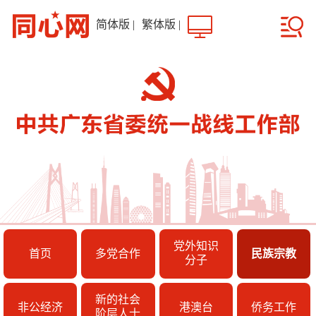
简体版
|
繁体版
|
党外知识
首页
多党合作
民族宗教
分子
新的社会
非公经济
港澳台
侨务工作
阶层人士