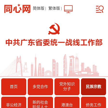
简体版
|
繁体版
|
党外知识
首页
多党合作
民族宗教
分子
新的社会
非公经济
港澳台
侨务工作
阶层人士