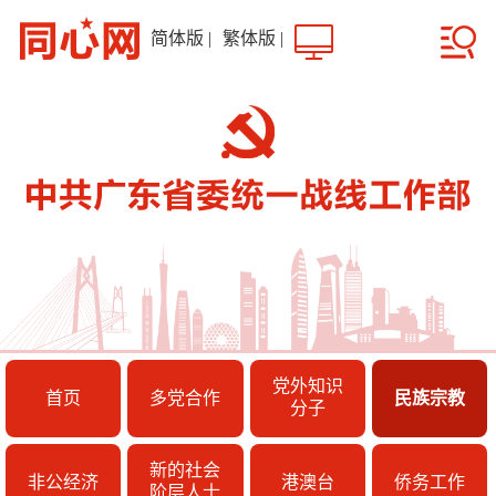
简体版
|
繁体版
|
党外知识
首页
多党合作
民族宗教
分子
新的社会
非公经济
港澳台
侨务工作
阶层人士