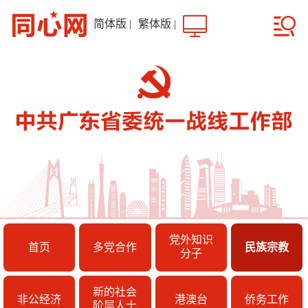
简体版
|
繁体版
|
党外知识
首页
多党合作
民族宗教
分子
新的社会
非公经济
港澳台
侨务工作
阶层人士