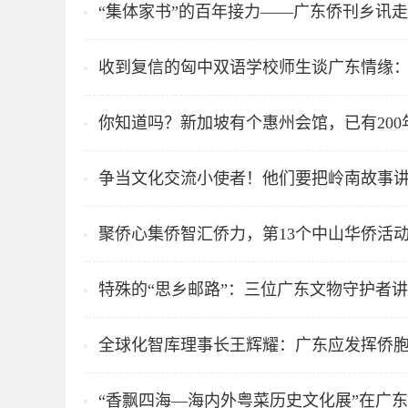
“集体家书”的百年接力——广东侨刊乡讯走
收到复信的匈中双语学校师生谈广东情缘
你知道吗？新加坡有个惠州会馆，已有200
争当文化交流小使者！他们要把岭南故事
聚侨心集侨智汇侨力，第13个中山华侨活
特殊的“思乡邮路”：三位广东文物守护者
全球化智库理事长王辉耀：广东应发挥侨
“香飘四海—海内外粤菜历史文化展”在广