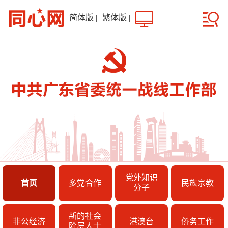
简体版
|
繁体版
|
党外知识
首页
多党合作
民族宗教
分子
新的社会
非公经济
港澳台
侨务工作
阶层人士