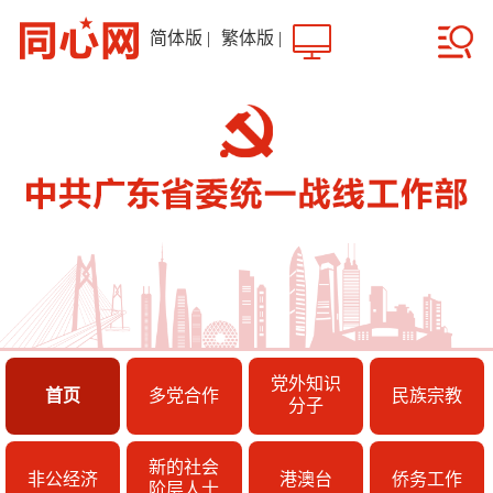
简体版
|
繁体版
|
党外知识
首页
多党合作
民族宗教
分子
新的社会
非公经济
港澳台
侨务工作
阶层人士