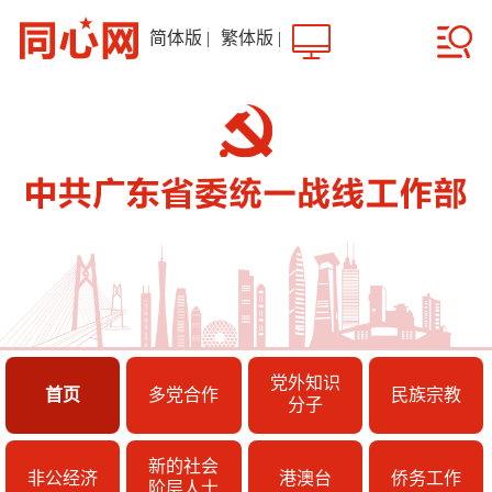
简体版
|
繁体版
|
党外知识
首页
多党合作
民族宗教
分子
新的社会
非公经济
港澳台
侨务工作
阶层人士