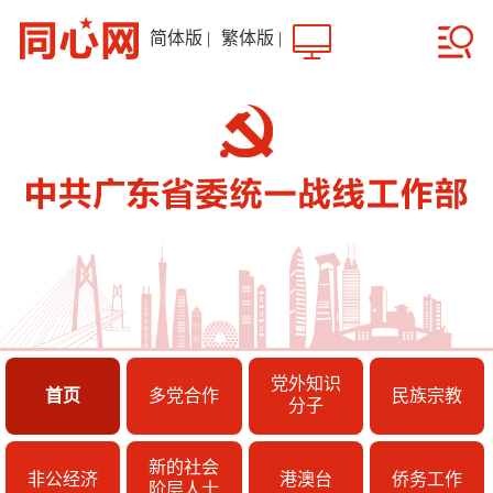
简体版
|
繁体版
|
党外知识
首页
多党合作
民族宗教
分子
新的社会
非公经济
港澳台
侨务工作
阶层人士