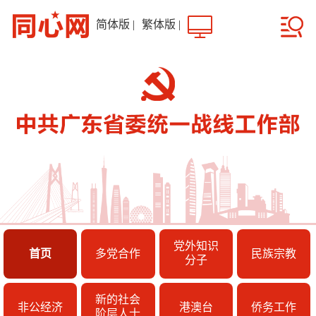
简体版
|
繁体版
|
党外知识
首页
多党合作
民族宗教
分子
新的社会
非公经济
港澳台
侨务工作
阶层人士