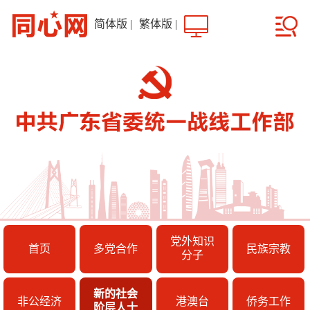
简体版
|
繁体版
|
党外知识
首页
多党合作
民族宗教
分子
新的社会
非公经济
港澳台
侨务工作
阶层人士