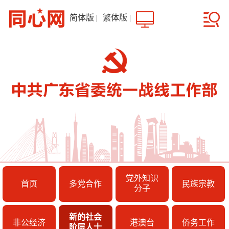
简体版
|
繁体版
|
党外知识
首页
多党合作
民族宗教
分子
新的社会
非公经济
港澳台
侨务工作
阶层人士