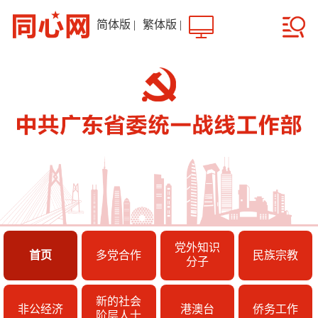
简体版
|
繁体版
|
党外知识
首页
多党合作
民族宗教
分子
新的社会
非公经济
港澳台
侨务工作
阶层人士