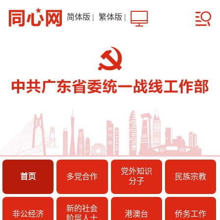
简体版
|
繁体版
|
党外知识
首页
多党合作
民族宗教
分子
新的社会
非公经济
港澳台
侨务工作
阶层人士