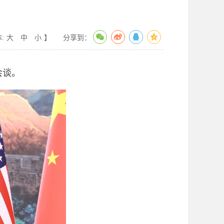
:
大
中
小
】
分享到：
会谈。