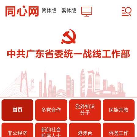
简体版
|
繁体版
|
党外知识
首页
多党合作
民族宗教
分子
新的社会
非公经济
港澳台
侨务工作
阶层人士