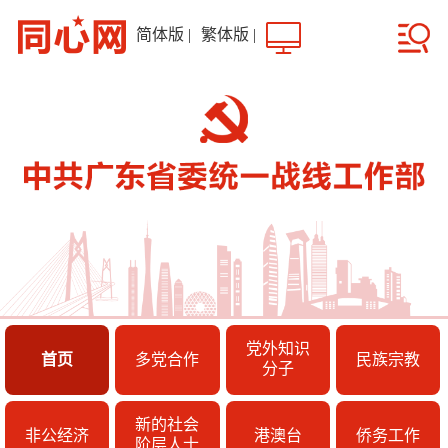
简体版
|
繁体版
|
党外知识
首页
多党合作
民族宗教
分子
新的社会
非公经济
港澳台
侨务工作
阶层人士