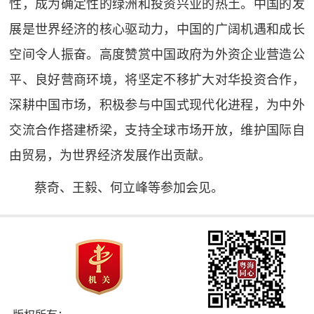
性，成为确定性的绿洲和投资兴业的热土。中国的发
展是世界经济的核心驱动力，中国的广阔机遇和成长
空间令人振奋。高度赞赏中国政府为外资企业营造公
平、良好营商环境，将坚定不移扩大对华投资合作，
深耕中国市场，积极参与中国式现代化进程，为中外
交流合作搭建桥梁，支持全球市场开放，维护国际自
由贸易，为世界经济发展作出贡献。
蔡奇、王毅、何立峰等参加会见。