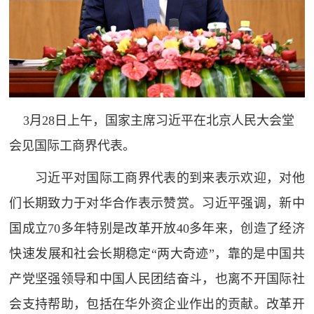
3月28日上午，国家主席习近平在北京人民大会堂
会见国际工商界代表。
习近平对国际工商界代表的到来表示欢迎，对他
们长期致力于对华合作表示赞赏。习近平强调，新中
国成立70多年特别是改革开放40多年来，创造了经济
快速发展和社会长期稳定“两大奇迹”，靠的是中国共
产党坚强领导和中国人民团结奋斗，也离不开国际社
会支持帮助，包括在华外资企业作出的贡献。改革开