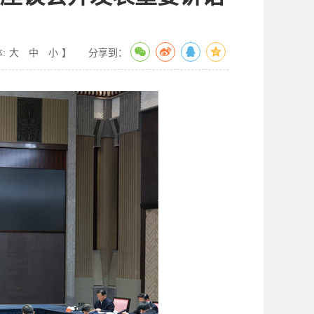
:
大
中
小
】
分享到：