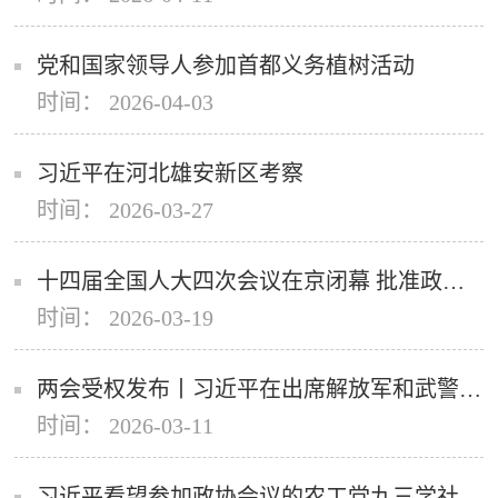
党和国家领导人参加首都义务植树活动
时间： 2026-04-03
习近平在河北雄安新区考察
时间： 2026-03-27
十四届全国人大四次会议在京闭幕 批准政府工作报告、“十五五”规划纲要、全国人大常委会工作报告等 通过生态环境法典、民族团结进步促进法、国家发展规划法等 习近平签署主席令 习近平李强王沪宁蔡奇丁薛祥李希韩正等在主席台就座 赵乐际主持并讲话
时间： 2026-03-19
两会受权发布丨习近平在出席解放军和武警部队代表团全体会议时强调 充分发挥政治建军特有优势 凝心聚力推动国防和军队现代化行稳致远
时间： 2026-03-11
习近平看望参加政协会议的农工党九三学社医药卫生界社会福利和社会保障界委员