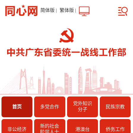
简体版
|
繁体版
|
党外知识
首页
多党合作
民族宗教
分子
新的社会
非公经济
港澳台
侨务工作
阶层人士