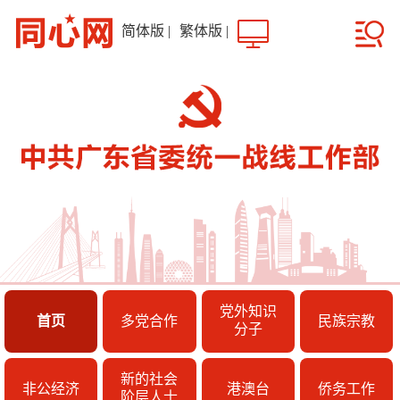
简体版
|
繁体版
|
党外知识
首页
多党合作
民族宗教
分子
新的社会
非公经济
港澳台
侨务工作
阶层人士