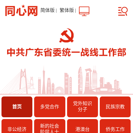
简体版
|
繁体版
|
党外知识
首页
多党合作
民族宗教
分子
新的社会
非公经济
港澳台
侨务工作
阶层人士